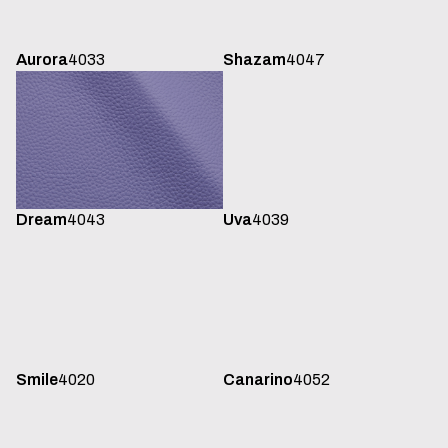
Shazam
4047
Aurora
4033
Dream
4043
Uva
4039
Smile
4020
Canarino
4052