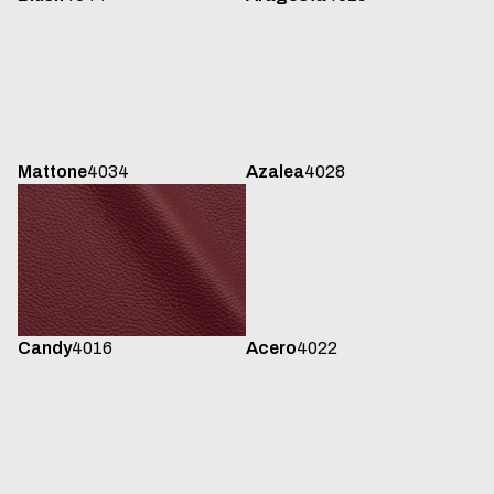
Mattone
4034
Azalea
4028
Candy
4016
Acero
4022