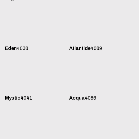
Eden
4038
Atlantide
4089
Mystic
4041
Acqua
4086