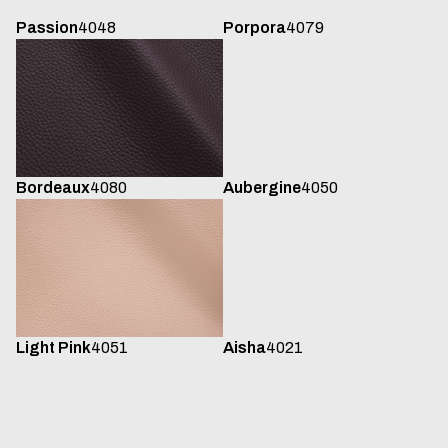
Passion
4048
Porpora
4079
Aubergine
4050
Bordeaux
4080
Light Pink
4051
Aisha
4021