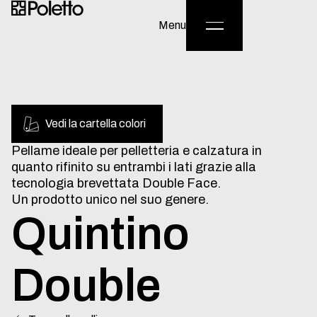
English
/
Italiano
Menu
Vedi la cartella colori
Pellame
ideale
per
pelletteria
e
calzatura
in
quanto
rifinito
su
entrambi
i
lati
grazie
alla
tecnologia
brevettata
Double
Face.
Un
prodotto
unico
nel
suo
genere.
Quintino
Double