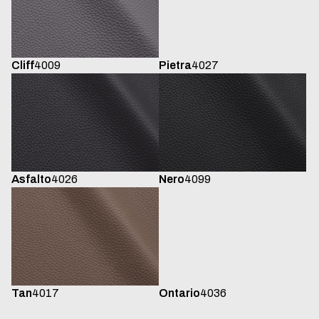
Cliff
4009
Pietra
4027
Asfalto
4026
Nero
4099
Tan
4017
Ontario
4036