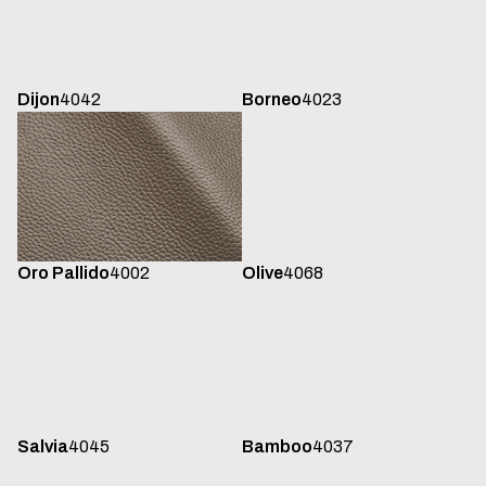
Dijon
4042
Borneo
4023
Oro Pallido
4002
Olive
4068
Salvia
4045
Bamboo
4037