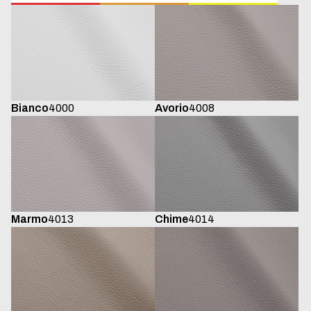
Bianco
4000
Avorio
4008
Marmo
4013
Chime
4014