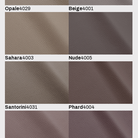
Opale
4029
Beige
4001
Sahara
4003
Nude
4005
Santorini
4031
Phard
4004