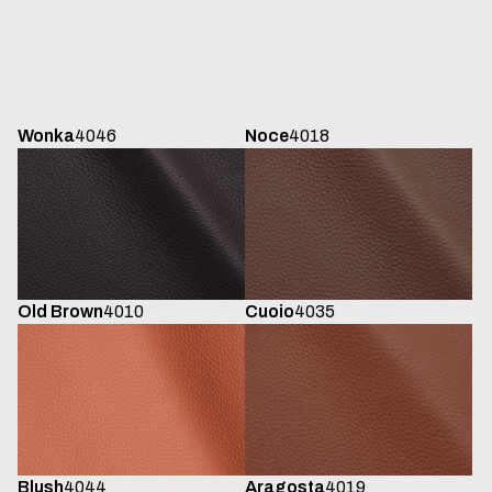
Wonka
4046
Noce
4018
Old Brown
4010
Cuoio
4035
Blush
4044
Aragosta
4019