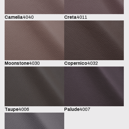
Camelia
4040
Creta
4011
Moonstone
4030
Copernico
4032
Taupe
4006
Palude
4007