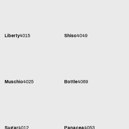
Shiso
4049
Liberty
4015
Muschio
4025
Bottle
4069
Sugar
4012
Panacea
4053